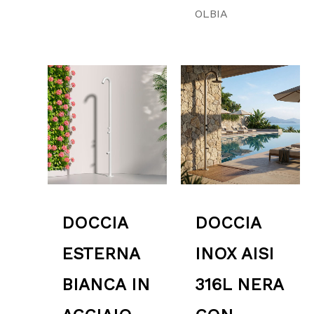
OLBIA
Fascia
Fascia
di
di
prezzo:
prezzo:
da
da
1,950.00 €
3,146.00 €
a
a
2,350.00 €
3,206.00 €
DOCCIA
DOCCIA
ESTERNA
INOX AISI
BIANCA IN
316L NERA