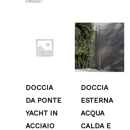
OROSEI
Fascia
di
prezzo:
da
1,999.00 €
a
2,499.00 €
DOCCIA
DOCCIA
DA PONTE
ESTERNA
YACHT IN
ACQUA
ACCIAIO
CALDA E