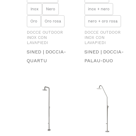
Inox
Nero
inox + nero
Oro
Oro rosa
nero + oro rosa
DOCCE OUTDOOR
DOCCE OUTDOOR
INOX CON
INOX CON
LAVAPIEDI
LAVAPIEDI
SINED | DOCCIA-
SINED | DOCCIA-
QUARTU
PALAU-DUO
Fascia
Fascia
di
di
prezzo:
prezzo:
da
da
891.82 €
613.66 €
a
a
990.64 €
697.84 €