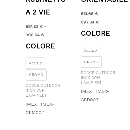
A 2 VIE
613.66
€
-
697.84
€
891.82
€
-
COLORE
990.64
€
COLORE
Acciaio
CROMO
Acciaio
DOCCE OUTDOOR
CROMO
INOX CON
LAVAPIEDI
DOCCE OUTDOOR
INOX CON
IMEX | IMEX-
LAVAPIEDI
GPD003
IMEX | IMEX-
GPM007