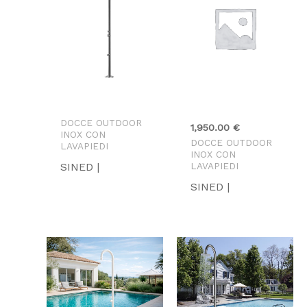
Tag prodotto
DOCCE OUTDOOR
1,950.00
€
INOX CON
DOCCE OUTDOOR
LAVAPIEDI
INOX CON
SINED |
LAVAPIEDI
SINED |
Fascia
di
prezzo:
da
2,499.00 €
a