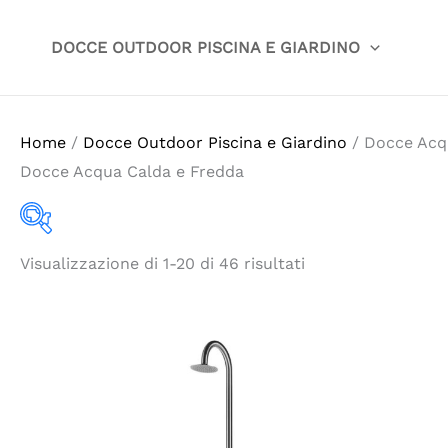
Vai
al
DOCCE OUTDOOR PISCINA E GIARDINO
contenuto
Home
/
Docce Outdoor Piscina e Giardino
/ Docce Acq
Docce Acqua Calda e Fredda
Visualizzazione di 1-20 di 46 risultati
Categorie prodotto
Tag prodotto