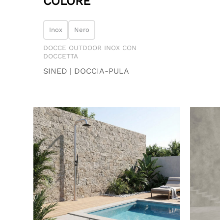
COLORE
Inox
Nero
DOCCE OUTDOOR INOX CON
DOCCETTA
SINED | DOCCIA-PULA
Fascia
di
prezzo:
da
2,654.00 €
a
3,154.00 €