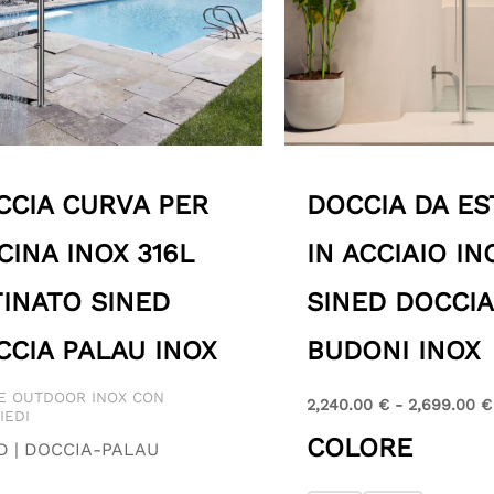
CCIA CURVA PER
DOCCIA DA E
CINA INOX 316L
IN ACCIAIO IN
TINATO SINED
SINED DOCCIA
CCIA PALAU INOX
BUDONI INOX
E OUTDOOR INOX CON
2,240.00
€
-
2,699.00
€
IEDI
COLORE
D | DOCCIA-PALAU