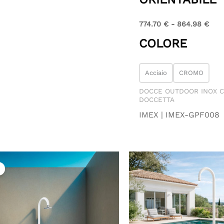
774.70
€
-
864.98
€
COLORE
Acciaio
CROMO
DOCCE OUTDOOR INOX 
DOCCETTA
IMEX | IMEX-GPF008
Il
Il
prezzo
prezzo
originale
attuale
era:
è:
858.00 €.
778.51 €.