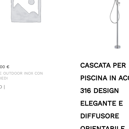
CASCATA PER
.00
€
E OUTDOOR INOX CON
PISCINA IN AC
IEDI
D |
316 DESIGN
ELEGANTE E
DIFFUSORE
ORIENTABILE