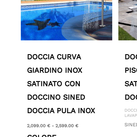
DOCCIA CURVA
DO
GIARDINO INOX
PIS
SATINATO CON
SA
DOCCINO SINED
DO
DOCCIA PULA INOX
DOCC
LAVAP
SINE
2,099.00
€
-
2,599.00
€