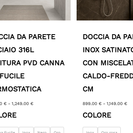
CCIA DA PARETE
DOCCIA DA P
IAIO 316L
INOX SATINAT
NITURA PVD CANNA
CON MISCELA
FUCILE
CALDO-FREDD
RMOSTATICA
CM
00
€
-
1,249.00
€
899.00
€
-
1,149.00
€
LORE
COLORE
a Fucile
Inox
Nero
Oro
Inox
Oro rosa