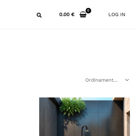
0.00
€
LOG IN
ia
zo:
70 €
.98 €