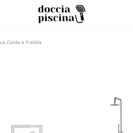
ua Calda e Fredda
Fasc
di
prez
da
774.
a
864