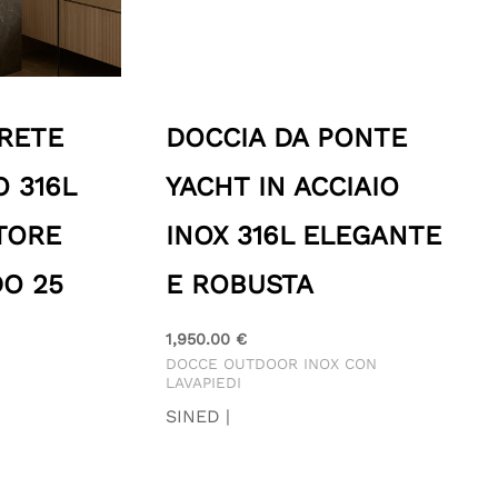
ARETE
DOCCIA DA PONTE
O 316L
YACHT IN ACCIAIO
TORE
INOX 316L ELEGANTE
O 25
E ROBUSTA
1,950.00
€
DOCCE OUTDOOR INOX CON
LAVAPIEDI
SINED |