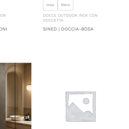
Inox
Nero
CON
DOCCE OUTDOOR INOX CON
DOCCETTA
ONI
SINED | DOCCIA-BOSA
scia
ezzo:
9.00 €
49.00 €