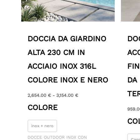
DOCCIA DA GIARDINO
DO
ALTA 230 CM IN
ACC
ACCIAIO INOX 316L
FI
COLORE INOX E NERO
DA 
TE
2,654.00
€
-
3,154.00
€
COLORE
959.
CO
inox + nero
DOCCE OUTDOOR INOX CON
Cann