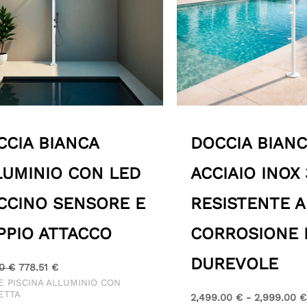
CCIA BIANCA
DOCCIA BIANC
LUMINIO CON LED
ACCIAIO INOX 
CCINO SENSORE E
RESISTENTE A
PPIO ATTACCO
CORROSIONE 
DUREVOLE
00
€
778.51
€
 PISCINA ALLUMINIO CON
ETTA
2,499.00
€
-
2,999.00
€