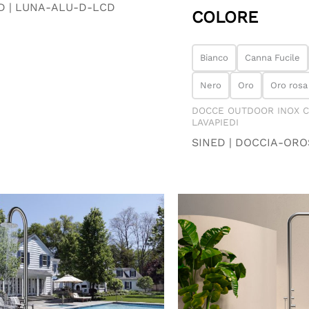
D | LUNA-ALU-D-LCD
COLORE
Bianco
Canna Fucile
Nero
Oro
Oro rosa
DOCCE OUTDOOR INOX 
LAVAPIEDI
SINED | DOCCIA-ORO