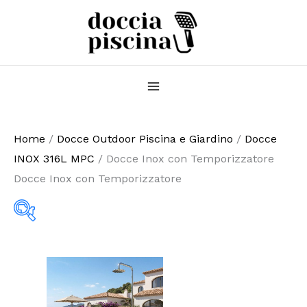
Vai
al
contenuto
Home
/
Docce Outdoor Piscina e Giardino
/
Docce
INOX 316L MPC
/ Docce Inox con Temporizzatore
Docce Inox con Temporizzatore
Tag prodotto