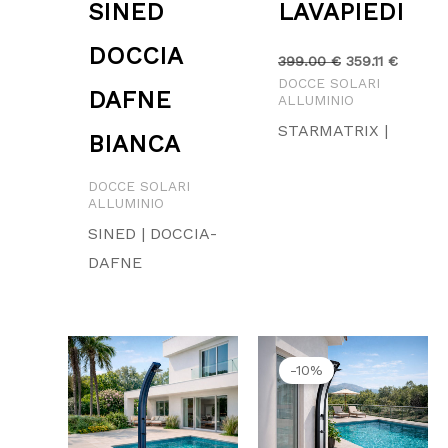
SINED
LAVAPIEDI
DOCCIA
399.00
€
359.11
€
DOCCE SOLARI
DAFNE
ALLUMINIO
STARMATRIX |
BIANCA
DOCCE SOLARI
ALLUMINIO
SINED | DOCCIA-
DAFNE
Il
Il
prezzo
prezz
-10%
originale
attuale
era:
è:
549.00 €.
494.10 