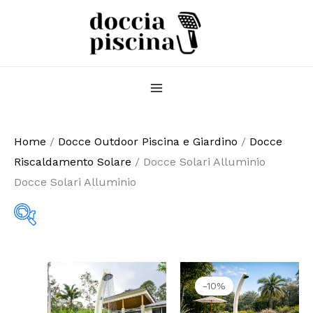
Vai
al
contenuto
Home
/
Docce Outdoor Piscina e Giardino
/
Docce
Riscaldamento Solare
/ Docce Solari Alluminio
Docce Solari Alluminio
Il
Il
prezzo
prezzo
-10%
originale
attuale
Tag prodotto
era:
è: