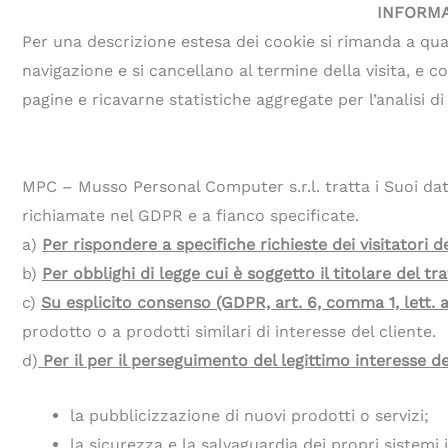
INFORMA
Per una descrizione estesa dei cookie si rimanda a qua
navigazione e si cancellano al termine della visita, e 
pagine e ricavarne statistiche aggregate per l’analisi di
MPC – Musso Personal Computer s.r.l. tratta i Suoi dati 
richiamate nel GDPR e a fianco specificate.
a)
Per rispondere a specifiche richieste dei visitatori de
b)
Per obblighi di legge cui è soggetto il titolare del t
c)
Su esplicito consenso (GDPR, art. 6, comma 1, lett. a
prodotto o a prodotti similari di interesse del cliente.
d)
Per il per il perseguimento del legittimo interesse del
la pubblicizzazione di nuovi prodotti o servizi;
la sicurezza e la salvaguardia dei propri sistemi i