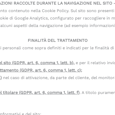
ZIONI RACCOLTE DURANTE LA NAVIGAZIONE NEL SITO 
nto contenuto nella Cookie Policy. Sul sito sono present
cookie di Google Analytics, configurato per raccogliere in
 alcuni aspetti della navigazione (ad esempio informazioni c
FINALITÀ DEL TRATTAMENTO
personali come sopra definiti e indicati per le finalità di 
l sito (GDPR, art. 6, comma 1, lett. b),
e per il relativo inv
rattamento (GDPR, art. 6, comma 1, lett. c);
)
nel caso di attivazione, da parte del cliente, del monito
 titolare (GDPR, art. 6, comma 1, lett. f)
. A titolo purame
nformativi e del sito;