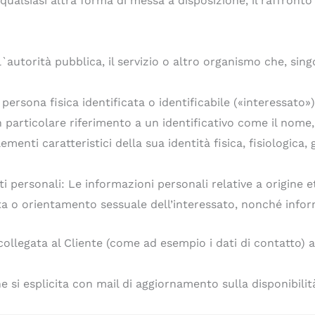
alsiasi altra forma di messa a disposizione, il raffronto 
 l`autorità pubblica, il servizio o altro organismo che, sin
ersona fisica identificata o identificabile («interessato»)
 particolare riferimento a un identificativo come il nome, 
ementi caratteristici della sua identità fisica, fisiologica,
ati personali: Le informazioni personali relative a origine e
vita o orientamento sessuale dell’interessato, nonché info
collegata al Cliente (come ad esempio i dati di contatto) a c
he si esplicita con mail di aggiornamento sulla disponibilit