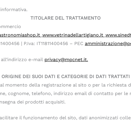
 informativa.
TITOLARE DEL TRATTAMENTO
 commercio
stronomiashop.it
,
www.vetrinadellartigiano.it
,
www.sined
1811400456 | P.Iva: IT11811400456 – PEC
amministrazione@pe
all’indirizzo e-mail
privacy@mpcnet.it.
ORIGINE DEI SUOI DATI E CATEGORIE DI DATI TRATTATI
 al momento della registrazione al sito o per la richiesta d
e, cognome, telefono, indirizzo email di contatto per le ric
nsegna dei prodotti acquisiti.
facilitare il funzionamento del sito, dati anonimizzati coll