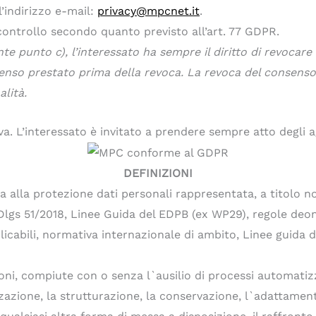
ll’indirizzo e-mail:
privacy@mpcnet.it
.
i controllo secondo quanto previsto all’art. 77 GDPR.
nte punto c), l’interessato ha sempre il diritto di revoca
senso prestato prima della revoca. La revoca del consenso 
lità.
tiva. L’interessato è invitato a prendere sempre atto degli 
DEFINIZIONI
ita alla protezione dati personali rappresentata, a titol
Dlgs 51/2018, Linee Guida del EDPB (ex WP29), regole deont
icabili, normativa internazionale di ambito, Linee guida d
ni, compiute con o senza l`ausilio di processi automatizza
zzazione, la strutturazione, la conservazione, l`adattament