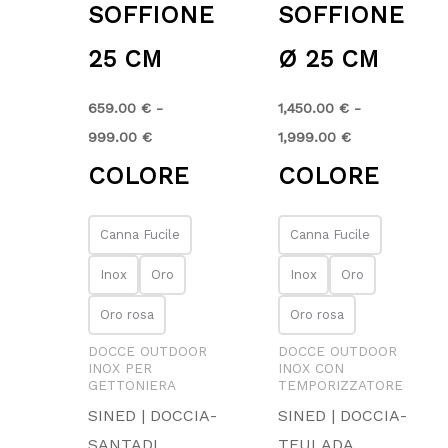
SOFFIONE
SOFFIONE
25 CM
Ø 25 CM
659.00
€
-
1,450.00
€
-
999.00
€
1,999.00
€
COLORE
COLORE
Canna Fucile
Canna Fucile
Inox
Oro
Inox
Oro
Oro rosa
Oro rosa
DOCCE OUTDOOR
DOCCE OUTDOOR
INOX PER
INOX CON
GETTONIERA
TEMPORIZZATORE
SINED | DOCCIA-
SINED | DOCCIA-
SANTADI
TEULADA