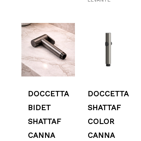
Fascia
Fascia
di
di
prezzo:
prezzo
da
da
79.00 €
34.00 
a
a
109.00 €
49.00 
DOCCETTA
DOCCETTA
BIDET
SHATTAF
SHATTAF
COLOR
CANNA
CANNA