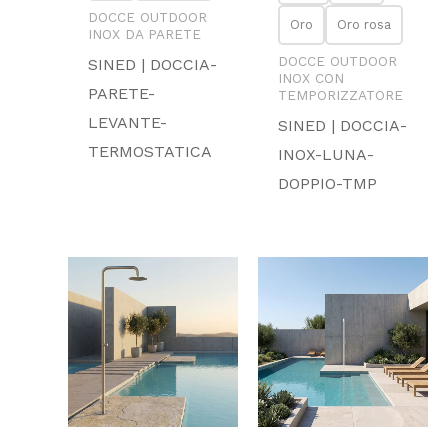
DOCCE OUTDOOR
Oro
Oro rosa
INOX DA PARETE
DOCCE OUTDOOR
SINED | DOCCIA-
INOX CON
PARETE-
TEMPORIZZATORE
LEVANTE-
SINED | DOCCIA-
TERMOSTATICA
INOX-LUNA-
DOPPIO-TMP
Fascia
Fascia
di
di
prezzo:
prezzo:
da
da
699.00 €
1,999.00 €
a
a
1,119.00 €
2,799.00 €