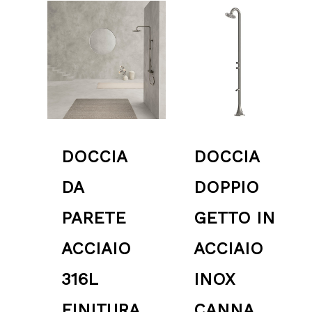
Fascia
Fascia
di
di
prezzo:
prezzo:
da
da
959.00 €
2,099.00 €
a
a
1,249.00 €
2,599.00 €
DOCCIA
DOCCIA
DA
DOPPIO
PARETE
GETTO IN
ACCIAIO
ACCIAIO
316L
INOX
FINITURA
CANNA