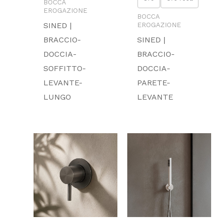
BOCCA
EROGAZIONE
BOCCA
SINED |
EROGAZIONE
BRACCIO-
SINED |
DOCCIA-
BRACCIO-
SOFFITTO-
DOCCIA-
LEVANTE-
PARETE-
LUNGO
LEVANTE
Fascia
Fascia
di
di
prezzo:
prezzo
da
da
199.00 €
39.00
a
a
269.00 €
59.00