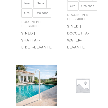
Inox
Nero
Oro
Oro rosa
Oro
Oro rosa
DOCCINI PER
FLESSIBILI
DOCCINI PER
SINED |
FLESSIBILI
SINED |
DOCCETTA-
SHATTAF-
WATER-
BIDET-LEVANTE
LEVANTE
Fascia
Fascia
di
di
prezzo:
prezzo:
da
da
2,499.00 €
950.00 €
a
a
2,999.00 €
1,350.00 €