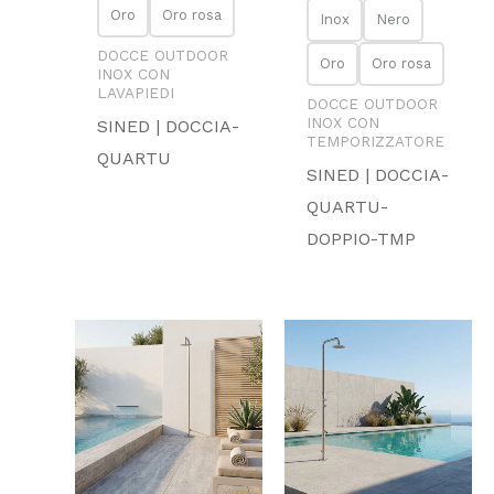
Oro
Oro rosa
Inox
Nero
DOCCE OUTDOOR
Oro
Oro rosa
INOX CON
LAVAPIEDI
DOCCE OUTDOOR
INOX CON
SINED | DOCCIA-
TEMPORIZZATORE
QUARTU
SINED | DOCCIA-
QUARTU-
DOPPIO-TMP
Fascia
Fascia
di
di
prezzo:
prezzo:
da
da
659.00 €
1,450.00 €
a
a
999.00 €
1,999.00 €