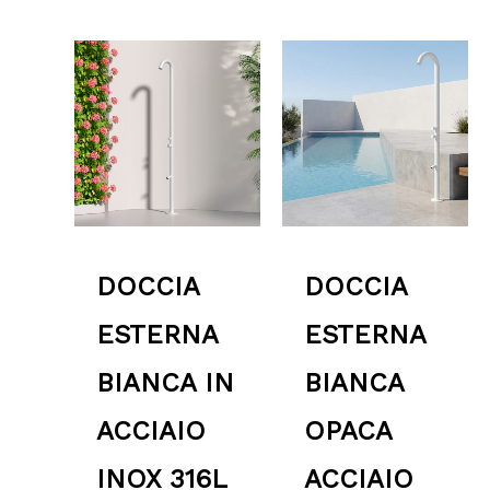
Fascia
Fascia
di
di
prezzo:
prezzo:
da
da
1,950.00 €
1,950.00 €
a
a
2,350.00 €
2,350.00 €
DOCCIA
DOCCIA
ESTERNA
ESTERNA
BIANCA IN
BIANCA
ACCIAIO
OPACA
INOX 316L
ACCIAIO