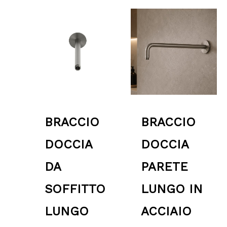
Fascia
Fascia
di
di
prezzo:
prezzo:
da
da
64.00 €
79.00 €
a
a
89.00 €
109.00 €
BRACCIO
BRACCIO
DOCCIA
DOCCIA
DA
PARETE
SOFFITTO
LUNGO IN
LUNGO
ACCIAIO