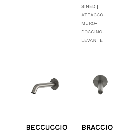
SINED |
ATTACCO-
MURO-
DOCCINO-
LEVANTE
Fascia
Fascia
di
di
prezzo:
prezzo
da
da
199.00 €
55.00 
a
a
269.00 €
74.00 
BECCUCCIO
BRACCIO