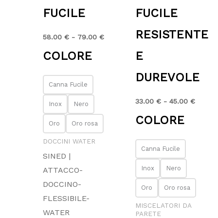
FUCILE
FUCILE
RESISTENTE
58.00
€
-
79.00
€
COLORE
E
DUREVOLE
Canna Fucile
33.00
€
-
45.00
€
Inox
Nero
COLORE
Oro
Oro rosa
DOCCINI WATER
Canna Fucile
SINED |
Inox
Nero
ATTACCO-
DOCCINO-
Oro
Oro rosa
FLESSIBILE-
MISCELATORI DA
WATER
PARETE