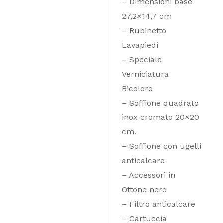
– Dimensioni base
27,2×14,7 cm
– Rubinetto
Lavapiedi
– Speciale
Verniciatura
Bicolore
– Soffione quadrato
inox cromato 20×20
cm.
– Soffione con ugelli
anticalcare
– Accessori in
Ottone nero
– Filtro anticalcare
– Cartuccia