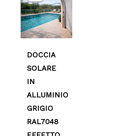
originale
attuale
era:
è:
549.00 €.
494.10 €.
DOCCIA
SOLARE
IN
ALLUMINIO
GRIGIO
RAL7048
EFFETTO