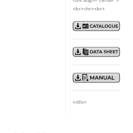
<div align=”center”>
<br><hr><br>
</div>