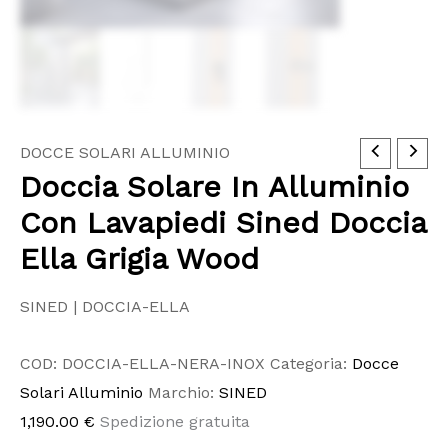
Doccia
DOCCE SOLARI ALLUMINIO
Doccia Solare In Alluminio
Solare
In
Con Lavapiedi Sined Doccia
Alluminio
Ella Grigia Wood
Con
Lavapiedi
SINED | DOCCIA-ELLA
Sined
Doccia
COD:
DOCCIA-ELLA-NERA-INOX
Categoria:
Docce
Ella
Solari Alluminio
Marchio:
SINED
Grigia
1,190.00
€
Spedizione gratuita
Wood