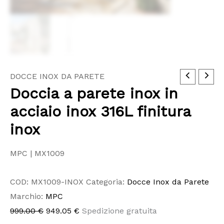
Doccia
Il
Il
DOCCE INOX DA PARETE
Doccia a parete inox in
a
prezzo
prezzo
parete
originale
attuale
acciaio inox 316L finitura
inox
era:
è:
inox
in
999.00 €.
949.05 €.
acciaio
MPC | MX1009
inox
316L
COD:
MX1009-INOX
Categoria:
Docce Inox da Parete
finitura
Marchio:
MPC
inox
999.00
€
949.05
€
Spedizione gratuita
quantità