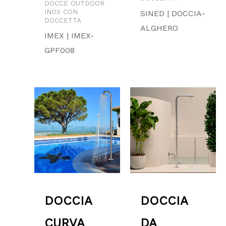
DOCCE OUTDOOR
INOX CON
SINED | DOCCIA-
DOCCETTA
ALGHERO
IMEX | IMEX-
GPF008
Fascia
Fascia
di
di
prezzo:
prezzo:
da
da
2,099.00 €
2,240.00 €
a
a
2,599.00 €
2,699.00 €
DOCCIA
DOCCIA
CURVA
DA