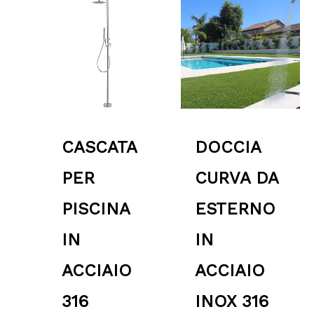
di
di
prezzo:
prezzo:
da
da
774.70 €
1,999.00 €
a
a
864.98 €
2,450.00 €
Tag prodotto
CASCATA
DOCCIA
PER
CURVA DA
PISCINA
ESTERNO
IN
IN
ACCIAIO
ACCIAIO
316
INOX 316