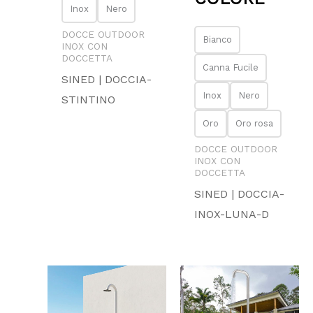
Inox
Nero
DOCCE OUTDOOR
Bianco
INOX CON
DOCCETTA
Canna Fucile
SINED | DOCCIA-
Inox
Nero
STINTINO
Oro
Oro rosa
DOCCE OUTDOOR
INOX CON
DOCCETTA
SINED | DOCCIA-
INOX-LUNA-D
Fascia
di
prezzo:
da