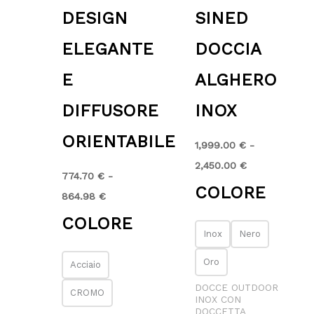
DESIGN
SINED
ELEGANTE
DOCCIA
E
ALGHERO
DIFFUSORE
INOX
ORIENTABILE
1,999.00
€
-
2,450.00
€
774.70
€
-
COLORE
864.98
€
COLORE
Inox
Nero
Oro
Acciaio
DOCCE OUTDOOR
CROMO
INOX CON
DOCCETTA