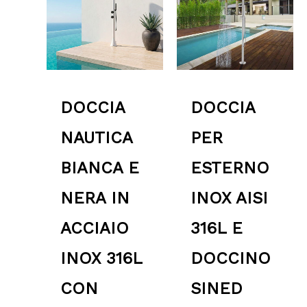
2,724.00 €
a
3,324.00 €
DOCCIA
DOCCIA
NAUTICA
PER
BIANCA E
ESTERNO
NERA IN
INOX AISI
ACCIAIO
316L E
INOX 316L
DOCCINO
CON
SINED