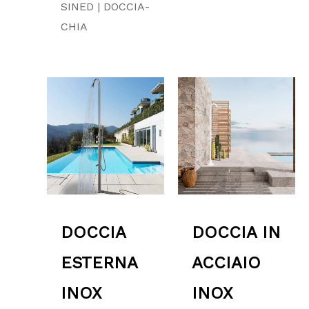
SINED | DOCCIA-
CHIA
Fascia
Fascia
di
di
prezzo:
prezzo:
da
da
2,350.00 €
2,299.00 €
a
a
2,600.00 €
2,899.00 €
DOCCIA
DOCCIA IN
ESTERNA
ACCIAIO
INOX
INOX