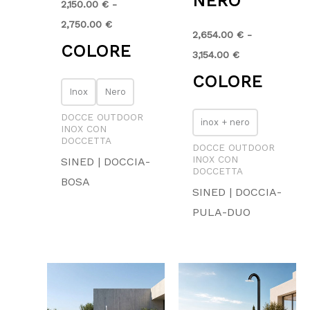
NERO
2,150.00
€
-
2,750.00
€
2,654.00
€
-
COLORE
3,154.00
€
COLORE
Inox
Nero
DOCCE OUTDOOR
inox + nero
INOX CON
DOCCETTA
DOCCE OUTDOOR
INOX CON
SINED | DOCCIA-
DOCCETTA
BOSA
SINED | DOCCIA-
PULA-DUO
Fascia
di
prezzo:
da