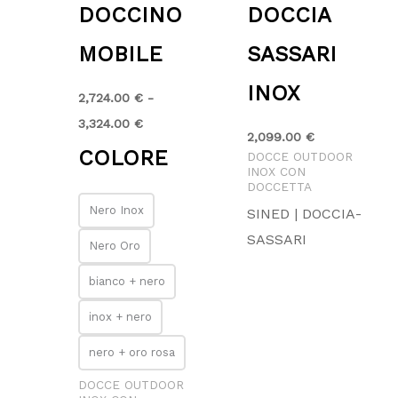
DOCCINO
DOCCIA
MOBILE
SASSARI
INOX
2,724.00
€
-
3,324.00
€
2,099.00
€
COLORE
DOCCE OUTDOOR
INOX CON
DOCCETTA
Nero Inox
SINED | DOCCIA-
SASSARI
Nero Oro
bianco + nero
inox + nero
nero + oro rosa
DOCCE OUTDOOR