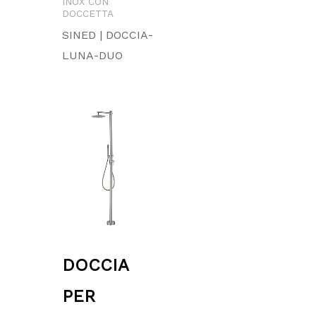
INOX CON
DOCCETTA
SINED | DOCCIA-
LUNA-DUO
Fascia
di
prezzo:
da
869.86 €
a
947.94 €
DOCCIA
PER