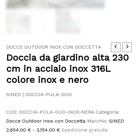
Doccia
Fascia
DOCCE OUTDOOR INOX CON DOCCETTA
Doccia da giardino alta 230
da
di
giardino
prezzo:
cm in acciaio inox 316L
alta
da
colore inox e nero
230
2,654.00 €
cm
a
SINED | DOCCIA-PULA-DUO
in
3,154.00 €
acciaio
COD:
DOCCIA-PULA-DUO-INOX-NERA
Categoria:
inox
Docce Outdoor Inox con Doccetta
Marchio:
SINED
316L
2,654.00
€
-
3,154.00
€
Spedizione gratuita
colore