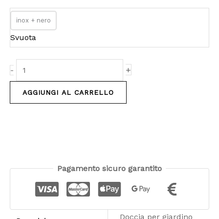
inox
inox + nero
e
Svuota
nero
quantità
+
-
AGGIUNGI AL CARRELLO
Pagamento sicuro garantito
Doccia per giardino