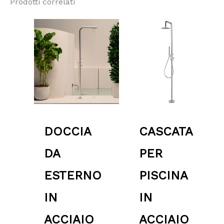
Prodotti correlati
Fascia
Fascia
di
di
prezzo:
prezzo:
da
da
2,240.00 €
774.70 €
a
a
2,699.00 €
864.98 €
DOCCIA
CASCATA
DA
PER
ESTERNO
PISCINA
IN
IN
ACCIAIO
ACCIAIO