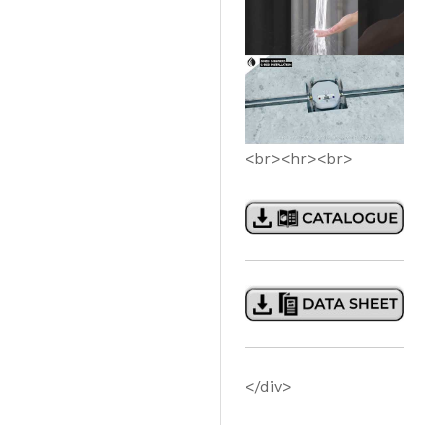
<br><hr><br>
</div>