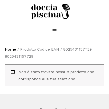
Vai
al
contenuto
Home
/ Prodotto Codice EAN / 8025431157729
8025431157729
Non è stato trovato nessun prodotto che
corrisponde alla tua selezione.